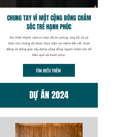
CHUNG TAY VÌ MỘT CỘNG ĐỒNG CHĂM
SÓC TRẺ HẠNH PHÚC
Xin chân thành cảm ơn bạn đã tin tưởng, ủng hộ và uỷ
thác cho chúng tôi được thực hiện sứ mệnh kết nối, hoạt
động và đóng góp xây dựng cộng đồng người chăm sóc trẻ
hiệu quả và hạnh phúc.
TÌM HIỂU THÊM
DỰ ÁN 2024