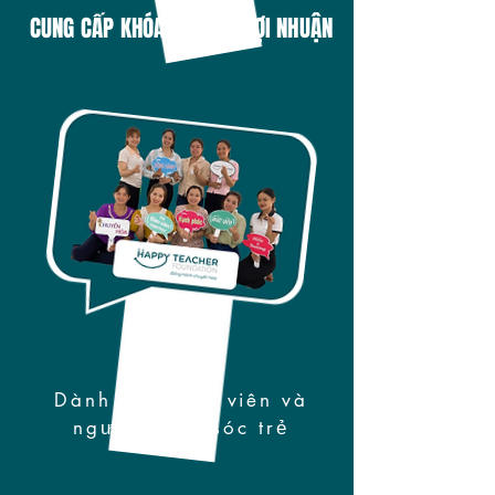
CUNG CẤP KHÓA HỌC PHI LỢI NHUẬN
Dành cho giáo viên và
người chăm sóc trẻ​​