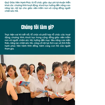
Quỹ Giáo Viên Hạnh Phúc là tổ chức giáo dục phi lợi nhuận triển
khai các chương trình hoạt động, khoá học hướng đến nâng cao
năng lực, nội lực cho giáo viên mầm non và cộng đồng người
chăm sóc trẻ.
Chúng tôi làm gì?
Thực hiện vai trò kết nối, tổ chức và phối hợp tổ chức các hoạt
động, chương trình, khoá học trong cộng đồng giáo viên mầm
non và người chăm sóc trẻ, hướng đến mục tiêu nâng cao kiến
thức, năng lực chăm sóc trẻ, củng cố nội lực tích cực và tinh thần
hạnh phúc trên hành trình đồng hành cùng con trẻ của người
tham gia.