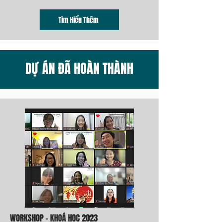
Tìm Hiểu Thêm
DỰ ÁN ĐÃ HOÀN THÀNH
WORKSHOP - KHOÁ HỌC 2023