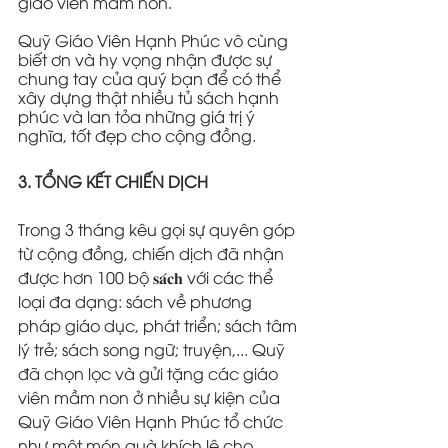
giáo viên mầm non.
Quỹ Giáo Viên Hạnh Phúc vô cùng 
biết ơn và hy vọng nhận được sự 
chung tay của quý bạn để có thể 
xây dựng thật nhiều tủ sách hạnh 
phúc và lan tỏa những giá trị ý 
nghĩa, tốt đẹp cho cộng đồng.
3. TỔNG KẾT CHIẾN DỊCH
Trong 3 tháng kêu gọi sự quyên góp 
từ cộng đồng, chiến dịch đã nhận 
được hơn 100 bộ 𝐬𝐚́𝐜𝐡 với các thể 
loại đa dạng: sách về phương 
pháp giáo dục, phát triển; sách tâm 
lý trẻ; sách song ngữ; truyện,... Quỹ  
đã chọn lọc và gửi tặng các giáo 
viên mầm non ở nhiều sự kiện của 
Quỹ Giáo Viên Hạnh Phúc tổ chức 
như một món quà khích lệ cho 