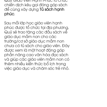
Quỹ Giáo Viên Hạnh Phúc tổ chức 
chiến dịch kêu gọi đóng góp sách 
để cùng xây dựng 
Tủ sách hạnh 
phúc
.
Sau mỗi lớp học giáo viên hạnh 
phúc được tổ chức tại địa phương, 
Quỹ sẽ trao tặng các đầu sách về 
giáo dục mầm non cho các 
trường/cơ sở giáo dục mầm non 
chưa có tủ sách cho giáo viên. Đây 
được xem là một hoạt động góp 
phần nâng cao văn hóa đọc sách 
và giúp các giáo viên mầm non có 
thêm nhiều kiến thức bổ ích trong 
việc giáo dục và chăm sóc trẻ nhỏ.