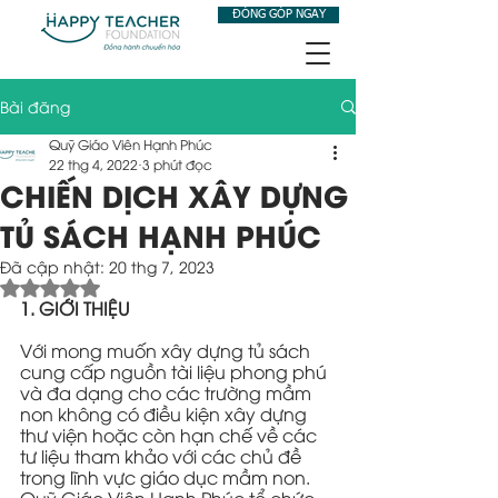
ĐÓNG GÓP NGAY
Bài đăng
Quỹ Giáo Viên Hạnh Phúc
22 thg 4, 2022
3 phút đọc
CHIẾN DỊCH XÂY DỰNG
TỦ SÁCH HẠNH PHÚC
Đã cập nhật:
20 thg 7, 2023
Đã xếp hạng NaN/5 sao.
1. GIỚI THIỆU
Với mong muốn xây dựng tủ sách 
cung cấp nguồn tài liệu phong phú 
và đa dạng cho các trường mầm 
non không có điều kiện xây dựng 
thư viện hoặc còn hạn chế về các 
tư liệu tham khảo với các chủ đề 
trong lĩnh vực giáo dục mầm non. 