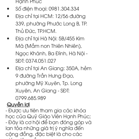
Hạnh Phúc
Số điện thoại: 0981.304.334
Địa chỉ tại HCM: 12/56 đường 
339, phường Phước Long B, TP. 
Thủ Đức, TP.HCM.
Địa chỉ tại Hà Nội: 5B/455 Kim 
Mã (Mầm non Thiên Nhiên), 
Ngọc Khánh, Ba Đình, Hà Nội - 
SĐT: 0374.051.027
Địa chỉ tại An Giang: 350A, hẻm 
9 đường Trần Hưng Đạo, 
phường Mỹ Xuyên, Tp. Long 
Xuyên, An Giang - SĐT: 
0799.685.989
Quyền lợi
- Được ưu tiên tham gia các khóa 
học của Quỹ Giáo Viên Hạnh Phúc;
- Đây là cơ hội để bạn đóng góp và 
lan tỏa những giá trị ý nghĩa đến 
cộng đồng, đặc biệt là cho các 