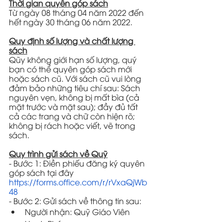
Thời gian quyên góp sách
Từ ngày 08 tháng 04 năm 2022 đến 
hết ngày 30 tháng 06 năm 2022.
Quy định số lượng và chất lượng 
sách
Qũy không giới hạn số lượng, quý 
bạn có thể quyên góp sách mới 
hoặc sách cũ. Với sách cũ vui lòng 
đảm bảo những tiêu chí sau: Sách 
nguyên vẹn, không bị mất bìa (cả 
mặt trước và mặt sau); đầy đủ tất 
cả các trang và chữ còn hiện rõ; 
không bị rách hoặc viết, vẽ trong 
sách.
Quy trình gửi sách về Quỹ
- Bước 1: Điền phiếu đăng ký quyên 
góp sách tại đây
https://forms.office.com/r/rVxaQjWb
48
- Bước 2: Gửi sách về thông tin sau: 
Người nhận: Quỹ Giáo Viên 