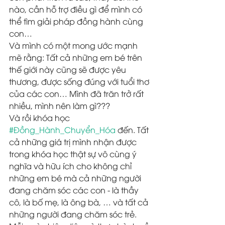
nào, cần hỗ trợ điều gì để mình có 
thể tìm giải pháp đồng hành cùng 
con…  
Và mình có một mong ước mạnh 
mẽ rằng: Tất cả những em bé trên 
thế giới này cũng sẽ được yêu 
thương, được sống đúng với tuổi thơ 
của các con… Mình đã trăn trở rất 
nhiều, mình nên làm gì???
Và rồi khóa học 
#Đồng_Hành_Chuyển_Hóa
 đến. Tất 
cả những giá trị mình nhận được 
trong khóa học thật sự vô cùng ý 
nghĩa và hữu ích cho không chỉ 
những em bé mà cả những người 
đang chăm sóc các con - là thầy 
cô, là bố mẹ, là ông bà, … và tất cả 
những người đang chăm sóc trẻ. 