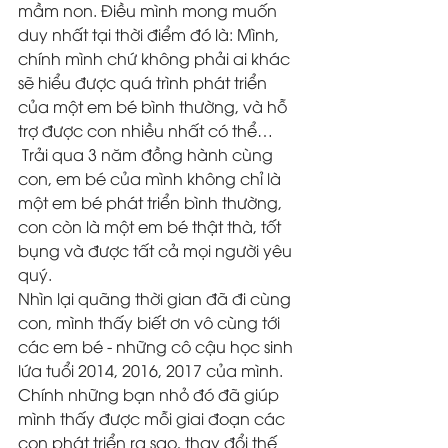
mầm non. Điều mình mong muốn 
duy nhất tại thời điểm đó là: Mình, 
chính mình chứ không phải ai khác 
sẽ hiểu được quá trình phát triển 
của một em bé bình thường, và hỗ 
trợ được con nhiều nhất có thể…
 Trải qua 3 năm đồng hành cùng 
con, em bé của mình không chỉ là 
một em bé phát triển bình thường, 
con còn là một em bé thật thà, tốt 
bụng và được tất cả mọi người yêu 
quý. 
Nhìn lại quãng thời gian đã đi cùng 
con, mình thấy biết ơn vô cùng tới 
các em bé - những cô cậu học sinh 
lứa tuổi 2014, 2016, 2017 của mình. 
Chính những bạn nhỏ đó đã giúp 
mình thấy được mỗi giai đoạn các 
con phát triển ra sao, thay đổi thế 