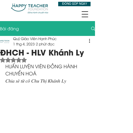
ĐÓNG GÓP NGAY
Bài đăng
Quỹ Giáo Viên Hạnh Phúc
1 thg 4, 2023
2 phút đọc
ĐHCH - HLV Khánh Ly
Đã xếp hạng NaN/5 sao.
HUẤN LUYỆN VIÊN ĐỒNG HÀNH 
CHUYỂN HOÁ
𝐶ℎ𝑖𝑎 𝑠𝑒̉ 𝑡𝑢̛̀ 𝑐𝑜̂ 𝐶ℎ𝑢 𝑇ℎ𝑖̣ 𝐾ℎ𝑎́𝑛ℎ 𝐿𝑦