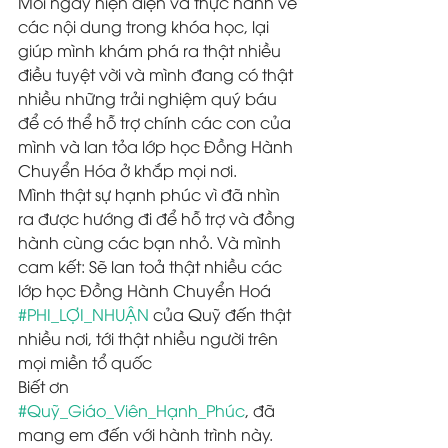
Mỗi ngày hiện diện và thực hành về 
các nội dung trong khóa học, lại 
giúp mình khám phá ra thật nhiều 
điều tuyệt vời và mình đang có thật 
nhiều những trải nghiệm quý báu 
để có thể hỗ trợ chính các con của 
mình và lan tỏa lớp học Đồng Hành 
Chuyển Hóa ở khắp mọi nơi. 
Mình thật sự hạnh phúc vì đã nhìn 
ra được hướng đi để hỗ trợ và đồng 
hành cùng các bạn nhỏ. Và mình 
cam kết: Sẽ lan toả thật nhiều các 
lớp học Đồng Hành Chuyển Hoá 
#PHI_LỢI_NHUẬN
 của Quỹ đến thật 
nhiều nơi, tới thật nhiều người trên 
mọi miền tổ quốc 
Biết ơn 
#Quỹ_Giáo_Viên_Hạnh_Phúc
, đã 
mang em đến với hành trình này. 