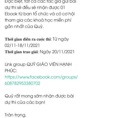
Đặc biệt, tất cả các tác giả gửi bài 
dự thi sẽ đều sẽ nhận được 01 
Ebook từ ban tổ chức và có cơ hội 
tham gia các khoá học miễn phí 
gần nhất của Quỹ.
𝐓𝐡𝐨̛̀𝐢 𝐠𝐢𝐚𝐧 𝐝𝐢𝐞̂̃𝐧 𝐫𝐚 𝐜𝐮𝐨̣̂𝐜 𝐭𝐡𝐢: Từ ngày 
02/11-18/11/2021
𝐓𝐡𝐨̛̀𝐢 𝐠𝐢𝐚𝐧 𝐭𝐫𝐚𝐨 𝐠𝐢𝐚̉𝐢: Ngày 20/11/2021
Link group QUỸ GIÁO VIÊN HẠNH 
PHÚC: 
https://www.facebook.com/groups/
608782953380702
Quỹ rất mong sớm nhận được bài 
dự thi của các bạn!
Trân trọng,