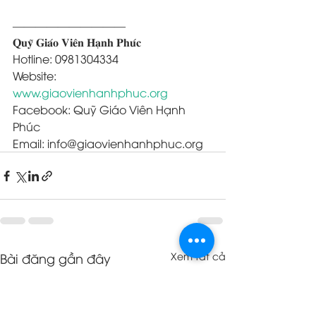
——————————
𝐐𝐮𝐲̃ 𝐆𝐢𝐚́𝐨 𝐕𝐢𝐞̂𝐧 𝐇𝐚̣𝐧𝐡 𝐏𝐡𝐮́𝐜
Hotline: 0981304334
Website: 
www.giaovienhanhphuc.org
Facebook: Quỹ Giáo Viên Hạnh 
Phúc
Email: info@giaovienhanhphuc.org
Bài đăng gần đây
Xem tất cả