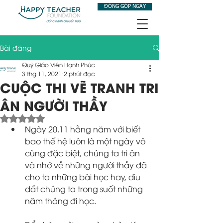
ĐÓNG GÓP NGAY
Bài đăng
Quỹ Giáo Viên Hạnh Phúc
3 thg 11, 2021
2 phút đọc
CUỘC THI VẼ TRANH TRI
ÂN NGƯỜI THẦY
Đã xếp hạng NaN/5 sao.
Ngày 20.11 hằng năm với biết 
bao thế hệ luôn là một ngày vô 
cùng đặc biệt, chúng ta tri ân 
và nhớ về những người thầy đã 
cho ta những bài học hay, dìu 
dắt chúng ta trong suốt những 
năm tháng đi học.