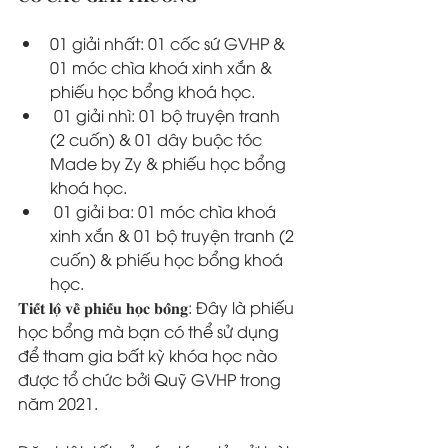
01 giải nhất: 01 cốc sứ GVHP & 
01 móc chìa khoá xinh xắn & 
phiếu học bổng khoá học.
 01 giải nhì: 01 bộ truyện tranh 
(2 cuốn) & 01 dây buộc tóc 
Made by Zy & phiếu học bổng 
khoá học.
 01 giải ba: 01 móc chìa khoá 
xinh xắn & 01 bộ truyện tranh (2 
cuốn) & phiếu học bổng khoá 
học.
𝐓𝐢𝐞̂́𝐭 𝐥𝐨̣̂ 𝐯𝐞̂̀ 𝐩𝐡𝐢𝐞̂́𝐮 𝐡𝐨̣𝐜 𝐛𝐨̂̉𝐧𝐠: Đây là phiếu 
học bổng mà bạn có thể sử dụng 
để tham gia bất kỳ khóa học nào 
được tổ chức bởi Quỹ GVHP trong 
năm 2021.