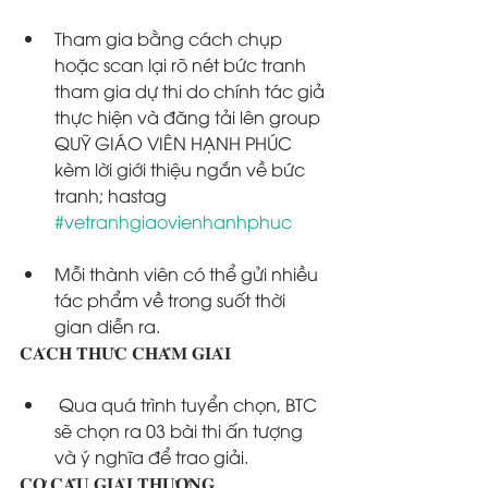
Tham gia bằng cách chụp 
hoặc scan lại rõ nét bức tranh 
tham gia dự thi do chính tác giả 
thực hiện và đăng tải lên group 
QUỸ GIÁO VIÊN HẠNH PHÚC 
kèm lời giới thiệu ngắn về bức 
tranh; hastag 
#vetranhgiaovienhanhphuc
Mỗi thành viên có thể gửi nhiều 
tác phẩm về trong suốt thời 
gian diễn ra.
𝐂𝐀́𝐂𝐇 𝐓𝐇𝐔̛́𝐂 𝐂𝐇𝐀̂́𝐌 𝐆𝐈𝐀̉𝐈 
 Qua quá trình tuyển chọn, BTC 
sẽ chọn ra 03 bài thi ấn tượng 
và ý nghĩa để trao giải.
𝐂𝐎̛ 𝐂𝐀̂́𝐔 𝐆𝐈𝐀̉𝐈 𝐓𝐇𝐔̛𝐎̛̉𝐍𝐆