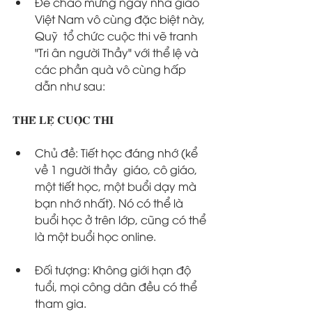
Để chào mừng ngày nhà giáo 
Việt Nam vô cùng đặc biệt này, 
Quỹ  tổ chức cuộc thi vẽ tranh 
"Tri ân người Thầy" với thể lệ và 
các phần quà vô cùng hấp 
dẫn như sau:
𝐓𝐇𝐄̂̉ 𝐋𝐄̣̂ 𝐂𝐔𝐎̣̂𝐂 𝐓𝐇𝐈
Chủ đề: Tiết học đáng nhớ (kể 
về 1 người thầy  giáo, cô giáo, 
một tiết học, một buổi dạy mà 
bạn nhớ nhất). Nó có thể là 
buổi học ở trên lớp, cũng có thể 
là một buổi học online.
Đối tượng: Không giới hạn độ 
tuổi, mọi công dân đều có thể 
tham gia.