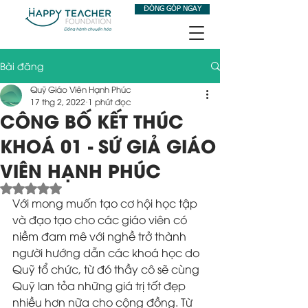
ĐÓNG GÓP NGAY
Bài đăng
Quỹ Giáo Viên Hạnh Phúc
17 thg 2, 2022
1 phút đọc
CÔNG BỐ KẾT THÚC
KHOÁ 01 - SỨ GIẢ GIÁO
VIÊN HẠNH PHÚC
Đã xếp hạng NaN/5 sao.
Với mong muốn tạo cơ hội học tập 
và đạo tạo cho các giáo viên có 
niềm đam mê với nghề trở thành 
người hướng dẫn các khoá học do 
Quỹ tổ chức, từ đó thầy cô sẽ cùng 
Quỹ lan tỏa những giá trị tốt đẹp 
nhiều hơn nữa cho cộng đồng. Từ 